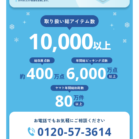
取り扱い総アイテム数
10,000
以上
総在庫点数
年間総ピッキング点数
400
6,000
万点
約
万点
以 上
ヤマト年間総出荷数
80
万件
以 上
お電話でもお気軽にご相談ください
0120-57-3614