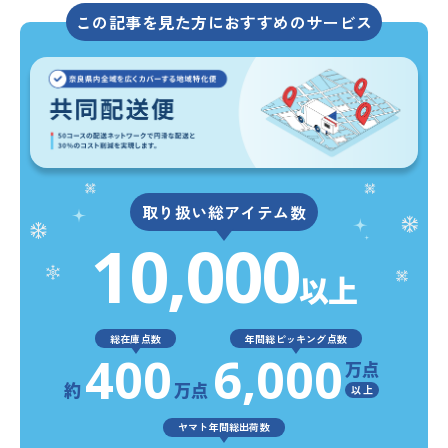
この記事を見た方におすすめのサービス
取り扱い総アイテム数
10,000
以上
総在庫点数
年間総ピッキング点数
400
6,000
万点
約
万点
以 上
ヤマト年間総出荷数