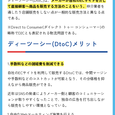
ディーツーシー(DtoC)は、
メーカーが自社のECサイトを介し
て直接顧客へ商品を販売する方法のことをいう。
仲介業者を
通したり店舗販売をしない点が一般的な販売方法と異なる点
である。
※Direct to Consumer(ダイレクト トゥー コンシューマー)の
略称でD2Cとも表記される物流用語である。
ディーツーシー(DtoC)メリット
1.
手数料などの諸経費を削減できる
自社のECサイトを利用して販売するDtoCでは、中間マージン
や手数料などのコストカットが可能となり、その分価格を抑
えながら商品販売ができる。
近年はSNSの発達によりメーカー側と顧客のコミュニケーシ
ョンが取りやすくなったことで、独自の広告を打ち出しなが
ら販売をしやすい環境となっている。
2.自由なWebマーケティング施策を行える