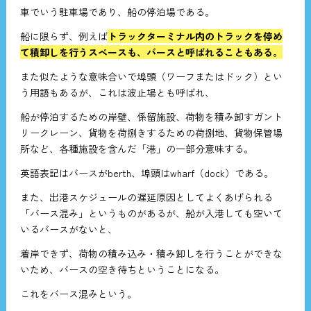
車でいう駐車場であり、船の停泊場である。
船に限らず、例えば
トラックターミナル内のトラックを停め
て積卸しを行うスペースも、バースと呼ばれることもある。
また似たような意味合いで埠頭（ワーフまたはドック）とい
う用語もあるが、これは波止場とも呼ばれ、
船が停泊するための岸壁、係留施設、荷物を積み卸すガント
リークレーン、貨物を荷捌きするための荷捌地、貨物保管場
所など、各種施設を含んだ「港」の一部分意味する。
英語表記はバースがberth、埠頭はwharf（dock）である。
また、出港スケジュールの遅延原因としてよくあげられる
「バース混み」というものがあるが、船が入港しても空いて
いるバースがないと、
着岸できず、荷物の積み込み・積み卸しを行うことができな
いため、バースの空き待ちということになる。
これをバース混みという。