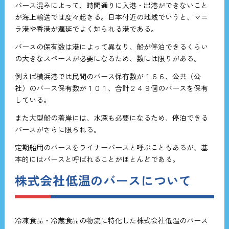
バース混みによって、時間通りに入港・出港ができないこと
が海上輸送では度々起きる。日本付近の地域でいうと、マニ
ラ港や香港が遅延でよく知られる港である。
バースの保有数は港によって異なり、船が停泊できるくらい
の大きなスペースが必要になるため、数には限りがある。
例えば横浜港では民間のバース保有数が１６６、公共（公
社）のバース保有数が１０１、合計２４９個のバースを保有
している。
また大型船の着岸には、水深も必要になるため、停泊できる
バースがさらに限られる。
定期船用のバースをライナーバースと呼ぶこともあるが、基
本的にはバースと呼ばれることがほとんどである。
株式会社低温のバースについて
冷凍食品・冷蔵食品の物流に特化した株式会社低温のバース