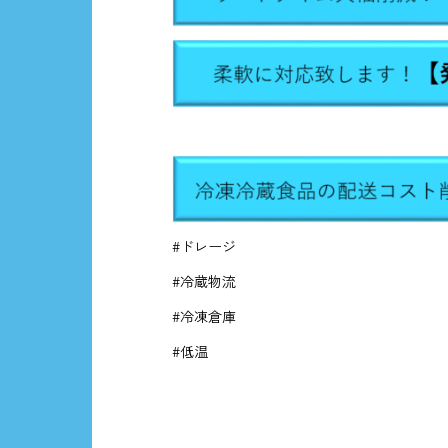
#ドレージ
#冷蔵物流
#冷凍倉庫
#低温