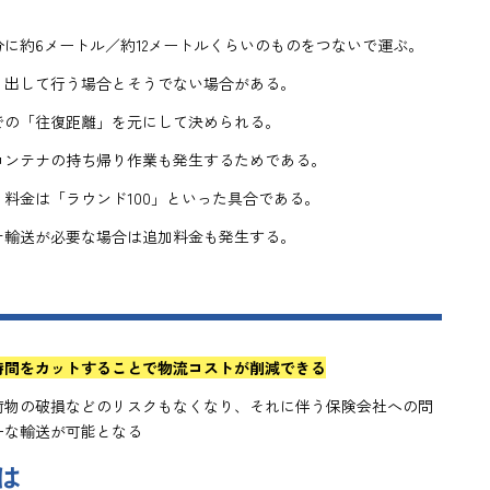
に約6メートル／約12メートルくらいのものをつないで運ぶ。
り出して行う場合とそうでない場合がある。
での「往復距離」を元にして決められる。
コンテナの持ち帰り作業も発生するためである。
、料金は「ラウンド100」といった具合である。
ナ輸送が必要な場合は追加料金も発生する。
時間をカットすることで物流コストが削減できる
荷物の破損などのリスクもなくなり、それに伴う保険会社への問
ーな輸送が可能となる
は