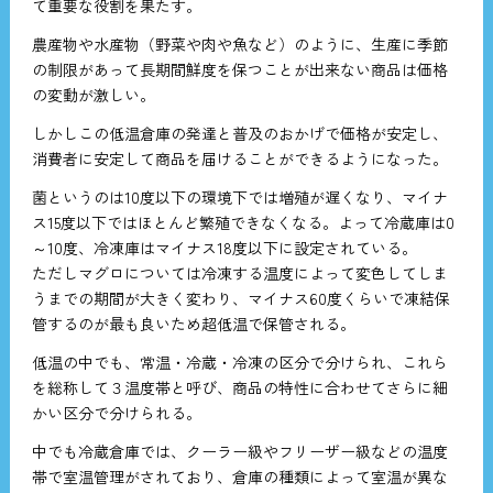
て重要な役割を果たす。
農産物や水産物（野菜や肉や魚など）のように、生産に季節
の制限があって長期間鮮度を保つことが出来ない商品は価格
の変動が激しい。
しかしこの低温倉庫の発達と普及のおかげで価格が安定し、
消費者に安定して商品を届けることができるようになった。
菌というのは10度以下の環境下では増殖が遅くなり、マイナ
ス15度以下ではほとんど繁殖できなくなる。よって冷蔵庫は0
～10度、冷凍庫はマイナス18度以下に設定されている。
ただしマグロについては冷凍する温度によって変色してしま
うまでの期間が大きく変わり、マイナス60度くらいで凍結保
管するのが最も良いため超低温で保管される。
低温の中でも、常温・冷蔵・冷凍の区分で分けられ、これら
を総称して３温度帯と呼び、商品の特性に合わせてさらに細
かい区分で分けられる。
中でも冷蔵倉庫では、クーラー級やフリーザー級などの温度
帯で室温管理がされており、倉庫の種類によって室温が異な