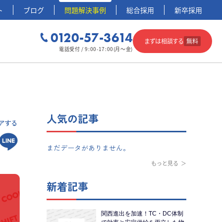
ト
ブログ
問題解決事例
総合採用
新卒採用
0120-57-3614
まずは相談する
無料
電話受付 / 9:00-17:00(月～金)
人気の記事
アする
まだデータがありません。
もっと見る
新着記事
関西進出を加速！TC・DC体制