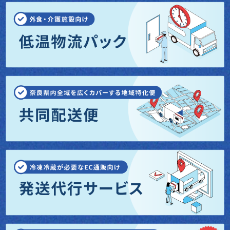
（６）開示対象個人情報の開示等および問い合わせ窓口について
ご本人からの求めにより、当社が保有する開示対象個人情報の利用
目的の通知・開示・内容の訂正・追加または削除・利用の停止・消
去および第三者への提供の停止（「開示等」といいます。）に応じ
ます。
開示等に応ずる窓口は、お問合せいただきました当該部署になりま
す。
（７）本人が容易に認識できない方法による個人情報の取得
クッキーやウェブビーコン等を用いるなどして、本人が容易に認識
できない方法による個人情報の取得は行っておりません。
（８）個人情報の安全管理措置について
取得した個人情報については、漏洩、減失またはき損の防止と是
正、その他個人情報の安全管理のために必要かつ適切な措置を講じ
ます。
お問合せへの回答後、取得した個人情報は当社内において削除致し
ます。
（９）個人情報保護方針
当社ホームページの
個人情報保護方針
をご覧下さい。
（１０）当社の個人情報の取扱いに関する苦情、相談等の問合せ先
窓口の名称