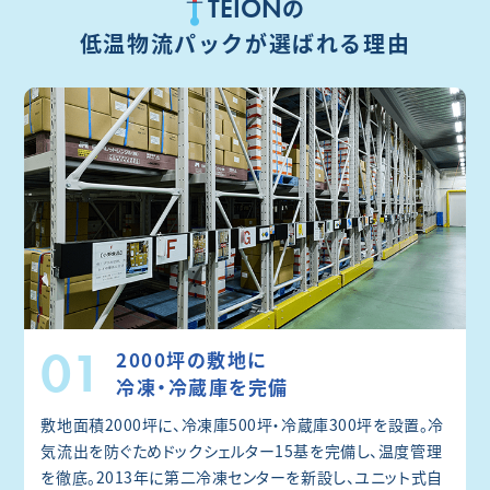
TEION
の
低温物流パックが選ばれる理由
01
2000坪の敷地に
冷凍・冷蔵庫を完備
敷地面積2000坪に、冷凍庫500坪・冷蔵庫300坪を設置。冷
気流出を防ぐためドックシェルター15基を完備し、温度管理
を徹底。2013年に第二冷凍センターを新設し、ユニット式自