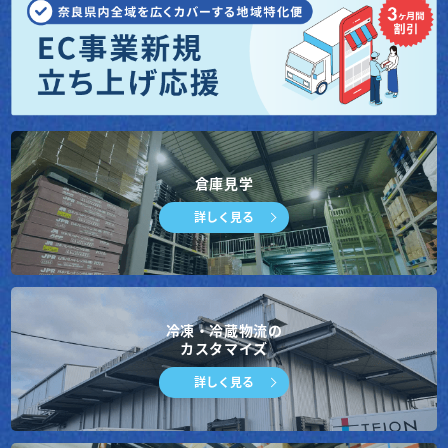
個人情報苦情相談問合せ窓口
連絡先
住所：〒639-1115
奈良県大和郡山市横田町703-1
電話/FAX：0743-57-3614/0743-57-3633
電子メール：murakami@narateion.co.jp
倉庫見学
詳しく見る
冷凍・冷蔵物流の
カスタマイズ
詳しく見る