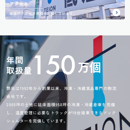
アクセス
低温のアクセス情報を記載しています。
150
年間
万個
取扱量
弊社は1992年から創業以来、冷凍・冷蔵食品専門の物流
会社です。
2000坪の土地に延床面積950坪の冷凍・冷蔵倉庫を完備
し、温度管理に必要なトラックが18台接車できるドック
シェルターを完備しています。